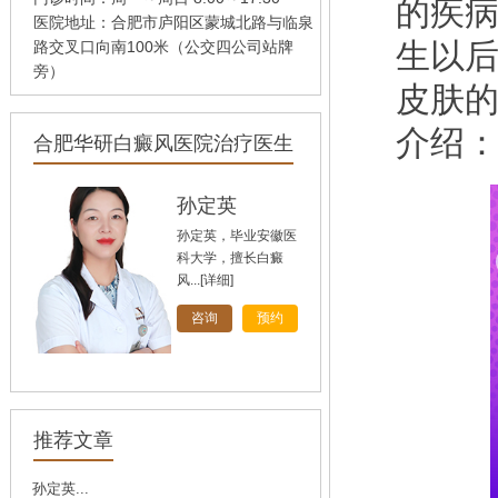
的疾
医院地址：合肥市庐阳区蒙城北路与临泉
生以
路交叉口向南100米（公交四公司站牌
旁）
皮肤
介绍
合肥华研白癜风医院治疗医生
孙定英
孙定英，毕业安徽医
科大学，擅长白癜
风...
[详细]
咨询
预约
高汝辉
高汝辉 合肥华研白
推荐文章
癜风研医院主任，在
北...
[详细]
孙定英...