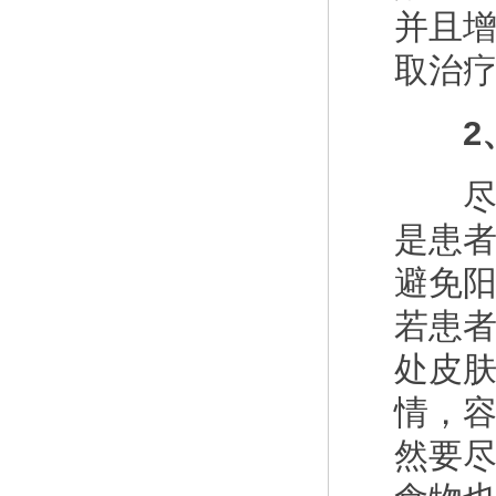
并且
取治
2、
尽管
是患
避免
若患
处皮
情，
然要尽