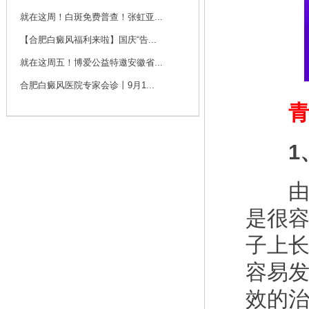
咨询
预约
就在这周！白斑免费普查！张虹亚...
【合肥白癜风福利来啦】国庆“告...
刘斌 主任
就在这周五！博爱公益特邀安徽省...
刘斌，中共党员，毕
业于华中科技大学
合肥白癜风医院专家会诊丨9月1...
同...
[详细]
青少
咨询
预约
1、
由于
是很
子上长
容易
效的