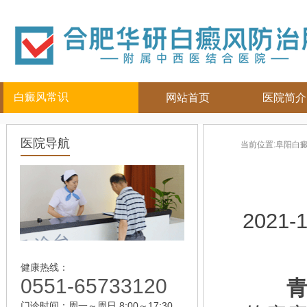
白癜风常识
网站首页
医院简介
白癜风人群
白癜风部位
白癜风常
医院导航
当前位置:
阜阳白
儿童
面部
|
颈部
白癜风病因
青少年
四肢
|
白癜风百科
男性
头部
白癜风治疗
女性
背部
白癜风护理
2021-1
老年
健康热线：
0551-65733120
青
门诊时间：周一～周日 8:00～17:30