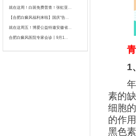
咨询
预约
就在这周！白斑免费普查！张虹亚...
【合肥白癜风福利来啦】国庆“告...
刘斌 主任
就在这周五！博爱公益特邀安徽省...
刘斌，中共党员，毕
业于华中科技大学
合肥白癜风医院专家会诊丨9月1...
同...
[详细]
青少
咨询
预约
1、
年轻
素的
细胞
的作
黑色