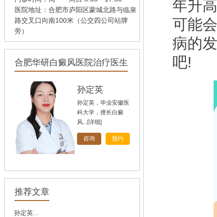
年升
医院地址：合肥市庐阳区蒙城北路与临泉
可能
路交叉口向南100米（公交四公司站牌
旁）
病的
吧!
合肥华研白癜风医院治疗医生
孙定英
孙定英，毕业安徽医
科大学，擅长白癜
风...
[详细]
咨询
预约
高汝辉
高汝辉 合肥华研白
推荐文章
癜风研医院主任，在
北...
[详细]
孙定英...