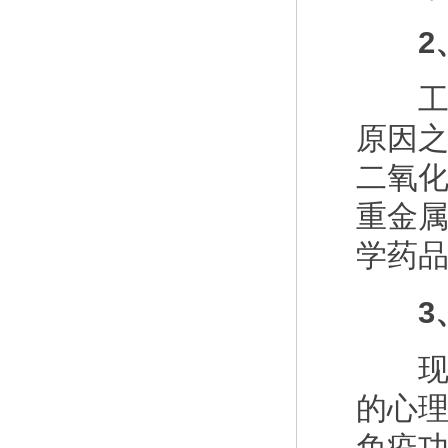
2、
工业
原因
二氧
重金属
学药
3、
现代
的心
免疫功