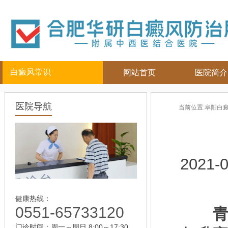
白癜风常识
网站首页
医院简介
白癜风人群
白癜风部位
白癜风常
医院导航
当前位置:
阜阳白
儿童
面部
|
颈部
白癜风病因
青少年
四肢
|
白癜风百科
男性
头部
白癜风治疗
女性
背部
白癜风护理
2021-0
老年
健康热线：
0551-65733120
青
门诊时间：周一～周日 8:00～17:30