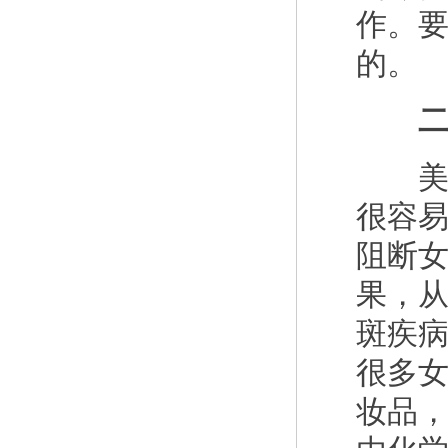
作。
的。
二、
美是
很容
阻断
果，
斑疾
很多
妆品