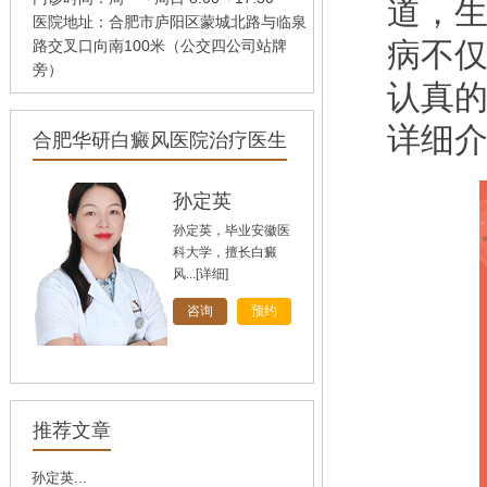
道，
医院地址：合肥市庐阳区蒙城北路与临泉
病不
路交叉口向南100米（公交四公司站牌
旁）
认真
详细
合肥华研白癜风医院治疗医生
孙定英
孙定英，毕业安徽医
科大学，擅长白癜
风...
[详细]
咨询
预约
高汝辉
高汝辉 合肥华研白
推荐文章
癜风研医院主任，在
北...
[详细]
孙定英...