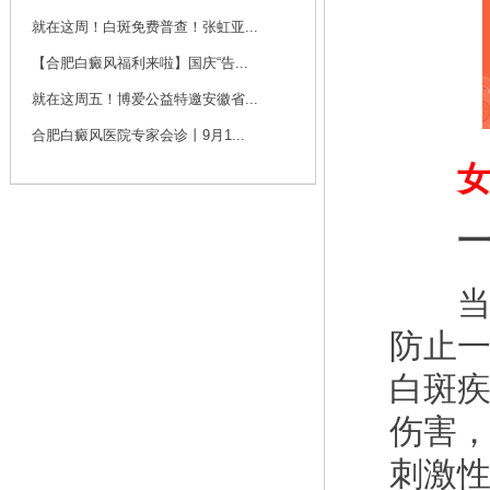
咨询
预约
就在这周！白斑免费普查！张虹亚...
【合肥白癜风福利来啦】国庆“告...
刘斌 主任
就在这周五！博爱公益特邀安徽省...
刘斌，中共党员，毕
业于华中科技大学
合肥白癜风医院专家会诊丨9月1...
同...
[详细]
女性
咨询
预约
一、
当我
防止
白斑
伤害
刺激