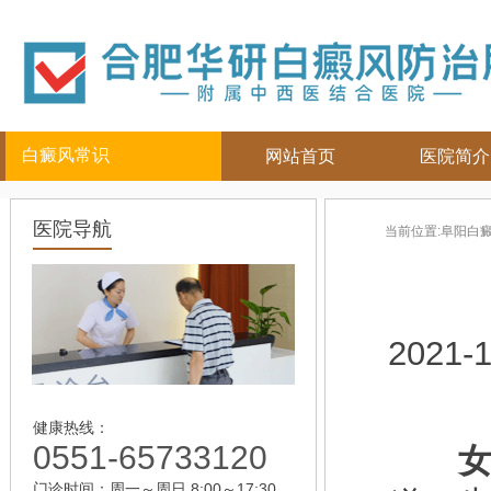
白癜风常识
网站首页
医院简介
白癜风人群
白癜风部位
白癜风常
医院导航
当前位置:
阜阳白
儿童
面部
|
颈部
白癜风病因
青少年
四肢
|
白癜风百科
男性
头部
白癜风治疗
女性
背部
白癜风护理
2021-1
老年
健康热线：
0551-65733120
女
门诊时间：周一～周日 8:00～17:30