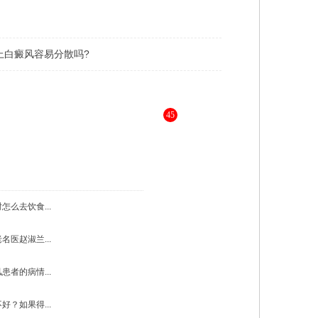
上白癜风容易分散吗?
45
，为您进行更详细的解答 》》
怎么去饮食...
名医赵淑兰...
患者的病情...
好？如果得...