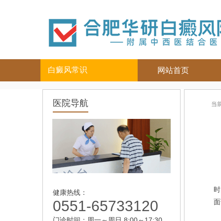
白癜风常识
网站首页
白癜风人群
白癜风部位
医院导航
当
儿童
面部
|
颈部
青少年
四肢
|
男性
头部
女性
背部
老年
白
时
健康热线：
0551-65733120
面
门诊时间：周一～周日 8:00～17:30