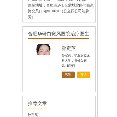
医院地址：合肥市庐阳区蒙城北路与临泉
路交叉口向南100米（公交四公司站牌
旁）
合肥华研白癜风医院治疗医生
孙定英
孙定英，毕业安徽医
科大学，擅长白癜
风...
[详细]
咨询
预约
高汝辉
高汝辉 合肥华研白
推荐文章
癜风研医院主任，在
北...
[详细]
孙定英...