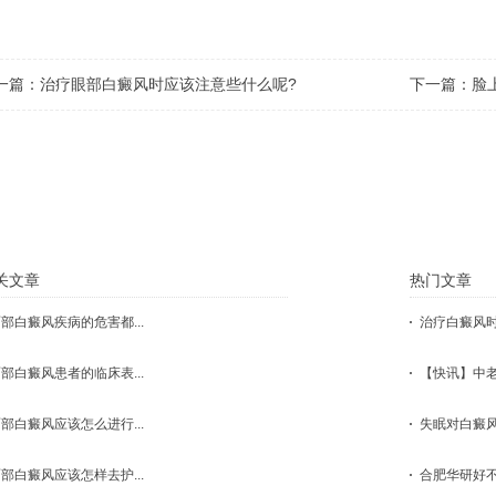
一篇：
治疗眼部白癜风时应该注意些什么呢?
下一篇：
脸
点击这里，医生会根据您的具体状况
关文章
热门文章
部白癜风疾病的危害都...
治疗白癜风时
部白癜风患者的临床表...
【快讯】中老
部白癜风应该怎么进行...
失眠对白癜风
部白癜风应该怎样去护...
合肥华研好不