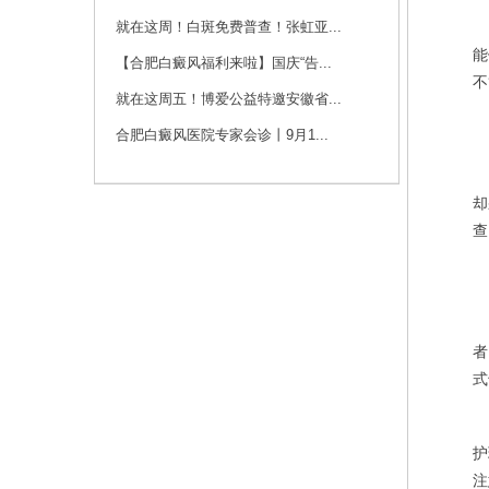
咨询
预约
就在这周！白斑免费普查！张虹亚...
在
能
【合肥白癜风福利来啦】国庆“告...
刘斌 主任
不
就在这周五！博爱公益特邀安徽省...
刘斌，中共党员，毕
业于华中科技大学
合肥白癜风医院专家会诊丨9月1...
同...
[详细]
现
咨询
预约
却
查
在
者
式
温
护
注