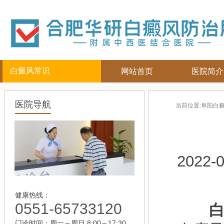
白癜风常识
网站首页
医院简介
白癜风人群
白癜风部位
白癜风常
医院导航
当前位置:
阜阳白
儿童
面部
|
颈部
白癜风病因
青少年
四肢
|
白癜风百科
男性
头部
白癜风治疗
女性
背部
白癜风护理
2022-0
老年
健康热线：
0551-65733120
白
门诊时间：周一～周日 8:00～17:30