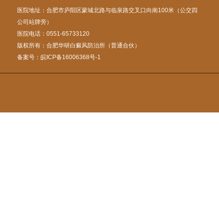
医院地址：合肥市庐阳区蒙城北路与临泉路交叉口向南100米（公交四
公司站牌旁）
医院电话：0551-65733120
版权所有：合肥华研白癜风防治所（普通合伙）
备案号：
皖ICP备16006368号-1