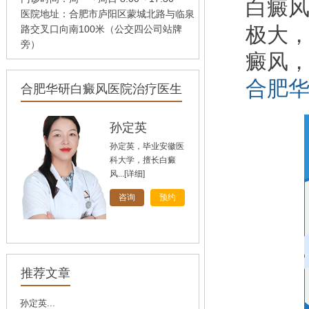
白癜
医院地址：合肥市庐阳区蒙城北路与临泉
极大
路交叉口向南100米（公交四公司站牌
旁）
癜风
合肥
合肥华研白癜风医院治疗医生
孙定英
孙定英，毕业安徽医
科大学，擅长白癜
风...
[详细]
咨询
预约
高汝辉
高汝辉 合肥华研白
推荐文章
癜风研医院主任，在
北...
[详细]
孙定英...