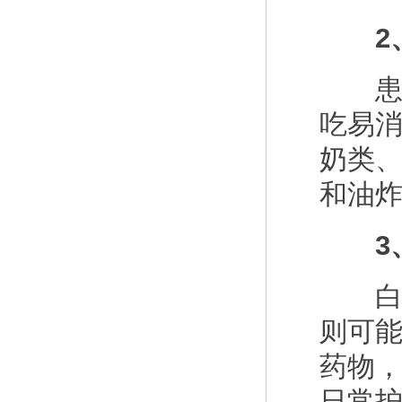
2、
患上
吃易
奶类
和油
3、
白癜
则可
药物
日常