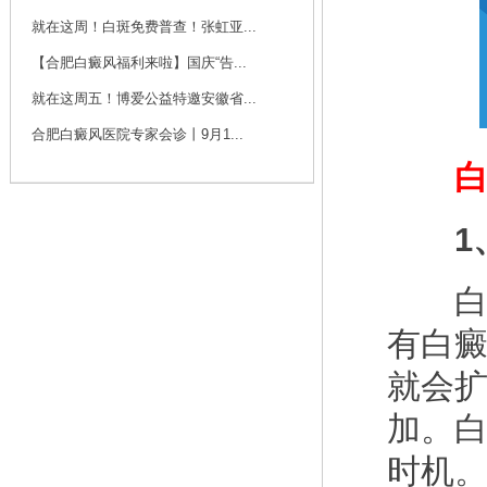
咨询
预约
就在这周！白斑免费普查！张虹亚...
【合肥白癜风福利来啦】国庆“告...
刘斌 主任
就在这周五！博爱公益特邀安徽省...
刘斌，中共党员，毕
业于华中科技大学
合肥白癜风医院专家会诊丨9月1...
同...
[详细]
白癜
咨询
预约
1、
白癜
有白
就会
加。
时机