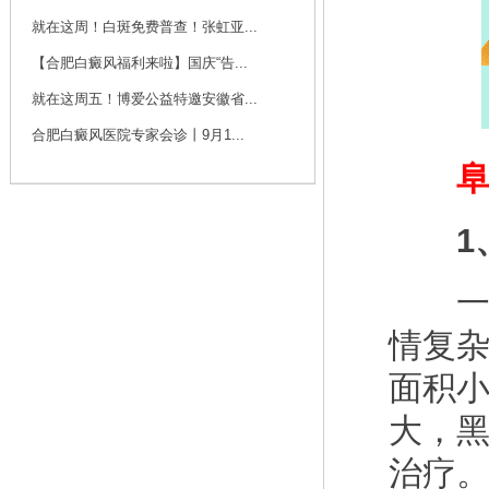
咨询
预约
就在这周！白斑免费普查！张虹亚...
【合肥白癜风福利来啦】国庆“告...
刘斌 主任
就在这周五！博爱公益特邀安徽省...
刘斌，中共党员，毕
业于华中科技大学
合肥白癜风医院专家会诊丨9月1...
同...
[详细]
阜阳
咨询
预约
1、
一直
情复
面积
大，
治疗