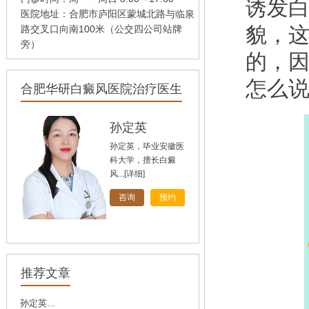
诱发
医院地址：合肥市庐阳区蒙城北路与临泉
貌，
路交叉口向南100米（公交四公司站牌
旁）
的，
怎么
合肥华研白癜风医院治疗医生
孙定英
孙定英，毕业安徽医
科大学，擅长白癜
风...
[详细]
咨询
预约
高汝辉
高汝辉 合肥华研白
推荐文章
癜风研医院主任，在
北...
[详细]
孙定英...