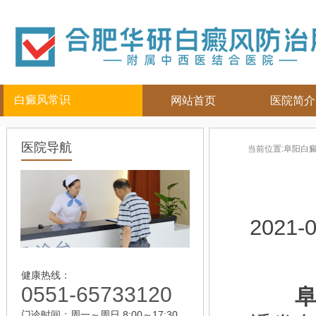
白癜风常识
网站首页
医院简介
白癜风人群
白癜风部位
白癜风常
医院导航
当前位置:
阜阳白
儿童
面部
|
颈部
白癜风病因
青少年
四肢
|
白癜风百科
男性
头部
白癜风治疗
女性
背部
白癜风护理
2021-0
老年
健康热线：
0551-65733120
阜阳
门诊时间：周一～周日 8:00～17:30