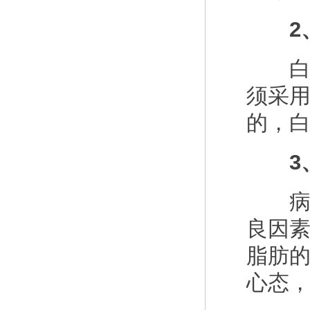
2、
白癜
须采
的，
3、
病人
良因
脂肪
心态