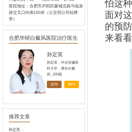
怕这
医院地址：合肥市庐阳区蒙城北路与临泉
面对
路交叉口向南100米（公交四公司站牌
旁）
的预
来看
合肥华研白癜风医院治疗医生
孙定英
孙定英，毕业安徽医
科大学，擅长白癜
风...
[详细]
咨询
预约
高汝辉
高汝辉 合肥华研白
推荐文章
癜风研医院主任，在
北...
[详细]
孙定英...