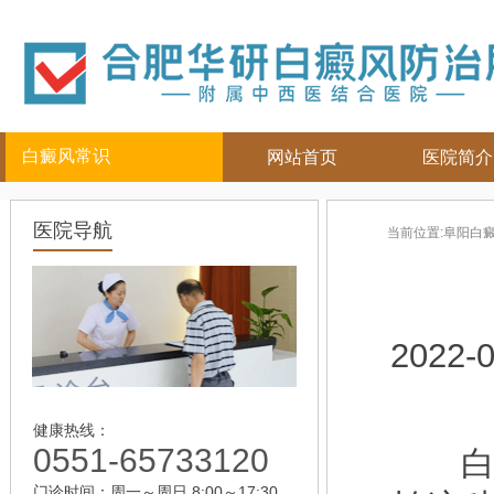
白癜风常识
网站首页
医院简介
白癜风人群
白癜风部位
白癜风常
医院导航
当前位置:
阜阳白
儿童
面部
|
颈部
白癜风病因
青少年
四肢
|
白癜风百科
男性
头部
白癜风治疗
女性
背部
白癜风护理
2022-0
老年
健康热线：
0551-65733120
白癜
门诊时间：周一～周日 8:00～17:30