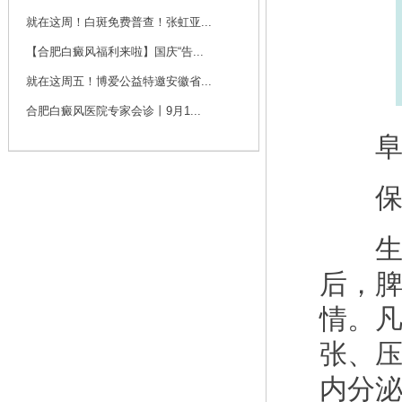
咨询
预约
就在这周！白斑免费普查！张虹亚...
【合肥白癜风福利来啦】国庆“告...
刘斌 主任
就在这周五！博爱公益特邀安徽省...
刘斌，中共党员，毕
业于华中科技大学
合肥白癜风医院专家会诊丨9月1...
同...
[详细]
阜阳
咨询
预约
保持
生活
后，
情。
张、
内分