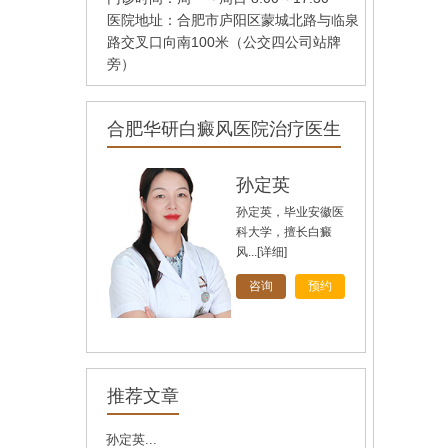
医院地址：合肥市庐阳区蒙城北路与临泉
路交叉口向南100米（公交四公司站牌
旁）
合肥华研白癜风医院治疗医生
孙定英
孙定英，毕业安徽医
科大学，擅长白癜
风...
[详细]
咨询
预约
高汝辉
高汝辉 合肥华研白
推荐文章
癜风研医院主任，在
北...
[详细]
孙定英...