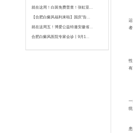
咨询
预约
就在这周！白斑免费普查！张虹亚...
大
【合肥白癜风福利来啦】国庆“告...
运
刘斌 主任
就在这周五！博爱公益特邀安徽省...
者
刘斌，中共党员，毕
业于华中科技大学
合肥白癜风医院专家会诊丨9月1...
同...
[详细]
咨询
预约
生
性
有
很
一
统
患