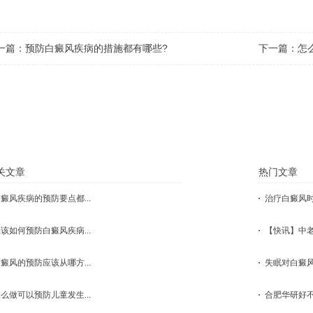
一篇：
预防白癜风疾病的措施都有哪些?
下一篇：
怎
点击这里，医生会根据您的具体状况
关文章
热门文章
癜风疾病的预防要点都...
治疗白癜风时
该如何预防白癜风疾病...
【快讯】中老
癜风的预防应该从哪方...
失眠对白癜风
么做可以预防儿童发生...
合肥华研好不