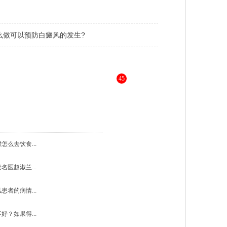
么做可以预防白癜风的发生?
45
，为您进行更详细的解答 》》
怎么去饮食...
名医赵淑兰...
患者的病情...
好？如果得...