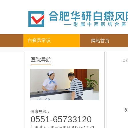
白癜风常识
网站首页
白癜风人群
白癜风部位
医院导航
当
儿童
面部
|
颈部
青少年
四肢
|
男性
头部
女性
背部
老年
系
健康热线：
0551-65733120
门诊时间：周一～周日 8:00～17:30