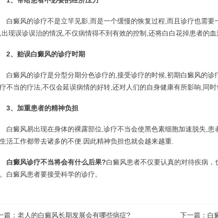
1、带给患者不必要的经济压力
癜风的诊疗不是立竿见影,而是一个缓慢的恢复过程,而且诊疗也需要一
,出现误诊误治的情况,不仅病情得不到有效的控制,还将白白花掉患者的血
2、贻误白癜风的诊疗时期
癜风的诊疗是分型分期分色诊疗的,接受诊疗的时候,初期白癜风的诊疗
疗不当的疗法,不仅会延误病情的好转,还对人们的自身健康有所影响,同时
3、加重患者的精神负担
癜风易出现在身体的裸露部位,诊疗不当会使黑色素细胞加速脱失,患者
生活工作都带去诸多的不便.因此精神负担也就会越来越重.
白癜风诊疗不当将会有什么后果?
白癜风患者不仅要认真的对待疾病，
。白癜风患者要接受科学的诊疗。
一篇：
老人的白癜风长期发展会有哪些病症?
下一篇：
白