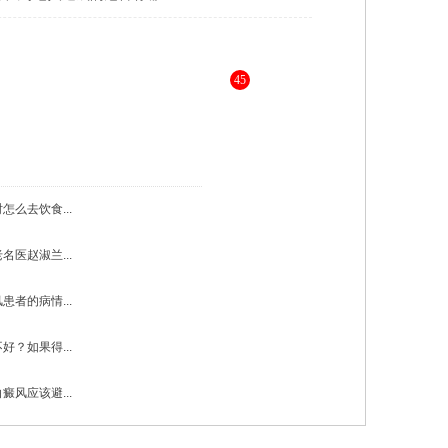
45
，为您进行更详细的解答 》》
怎么去饮食...
名医赵淑兰...
患者的病情...
好？如果得...
癜风应该避...