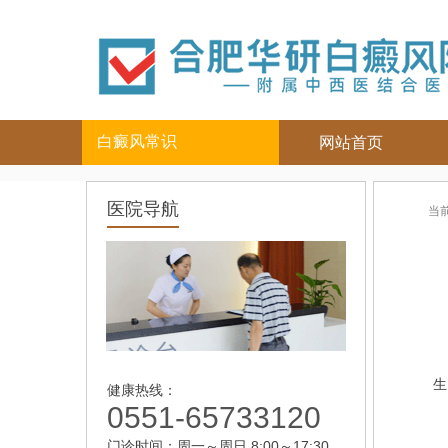
白癜风常识
网站首页
白癜风人群
白癜风部位
医院导航
当
儿童
面部
|
颈部
青少年
四肢
|
男性
头部
女性
背部
老年
生
健康热线：
0551-65733120
门诊时间：周一～周日 8:00～17:30