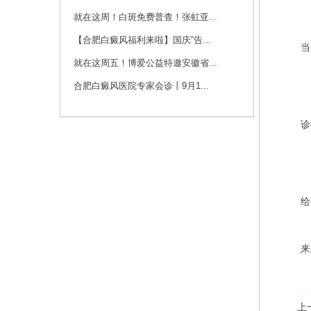
咨询
预约
就在这周！白斑免费普查！张虹亚...
白
【合肥白癜风福利来啦】国庆“告...
当
刘斌 主任
就在这周五！博爱公益特邀安徽省...
刘斌，中共党员，毕
业于华中科技大学
合肥白癜风医院专家会诊丨9月1...
同...
[详细]
白
咨询
预约
诊
白
给
来
上