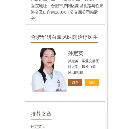
医院地址：合肥市庐阳区蒙城北路与临泉
路交叉口向南100米（公交四公司站牌
旁）
合肥华研白癜风医院治疗医生
孙定英
孙定英，毕业安徽医
科大学，擅长白癜
风...
[详细]
咨询
预约
高汝辉
高汝辉 合肥华研白
推荐文章
癜风研医院主任，在
北...
[详细]
孙定英...