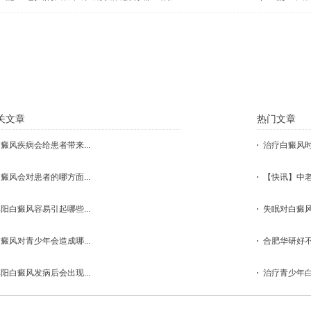
点击这里，医生会根据您的具体状况
关文章
热门文章
癜风疾病会给患者带来...
治疗白癜风时
癜风会对患者的哪方面...
【快讯】中老
阳白癜风容易引起哪些...
失眠对白癜风
癜风对青少年会造成哪...
合肥华研好不
阳白癜风发病后会出现...
治疗青少年白