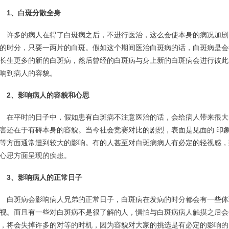
1、白斑分散全身
多的病人在得了白斑病之后，不进行医治，这么会使本身的病况加剧
的时分，只要一两片的白斑。假如这个期间医治白斑病的话，白斑病是会
长生更多的新的白斑病，然后曾经的白斑病与身上新的白斑病会进行彼此
响到病人的容貌。
2、影响病人的容貌和心思
平时的日子中，假如患有白斑病不注意医治的话，会给病人带来很大
害还在于有碍本身的容貌。当今社会竞赛对比的剧烈，表面是见面的 印
等方面通常遭到较大的影响。有的人甚至对白斑病病人有必定的轻视感，
心思方面呈现的疾患。
3、影响病人的正常日子
斑病会影响病人兄弟的正常日子，白斑病在发病的时分都会有一些体
视。而且有一些对白斑病不是很了解的人，惧怕与白斑病病人触摸之后会
，将会失掉许多的对等的时机，因为容貌对大家的挑选是有必定的影响的