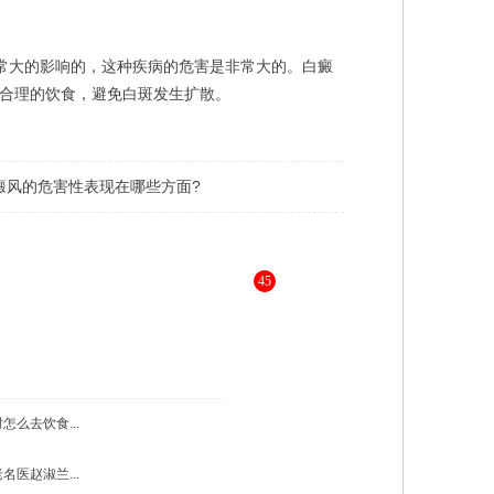
常大的影响的，这种疾病的危害是非常大的。白癜
合理的饮食，避免白斑发生扩散。
癜风的危害性表现在哪些方面?
45
，为您进行更详细的解答 》》
怎么去饮食...
名医赵淑兰...