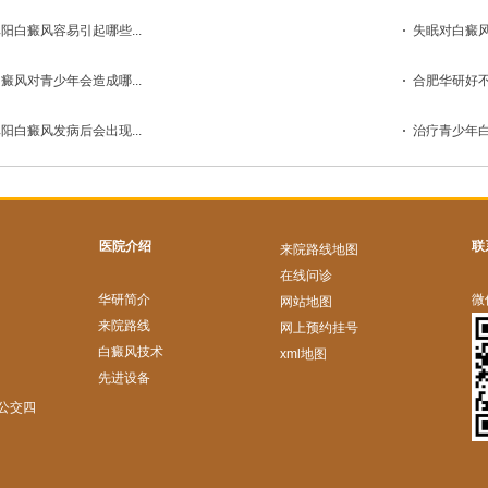
阳白癜风容易引起哪些...
失眠对白癜风
癜风对青少年会造成哪...
合肥华研好不
阳白癜风发病后会出现...
治疗青少年白
医院介绍
联
来院路线地图
在线问诊
华研简介
微
网站地图
来院路线
网上预约挂号
白癜风技术
xml地图
先进设备
公交四