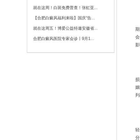
咨询
预约
就在这周！白斑免费普查！张虹亚...
【合肥白癜风福利来啦】国庆“告...
许
刘斌 主任
就在这周五！博爱公益特邀安徽省...
期
刘斌，中共党员，毕
会
业于华中科技大学
合肥白癜风医院专家会诊丨9月1...
同...
[详细]
影
咨询
预约
在
损
姻
列
白
轻
分