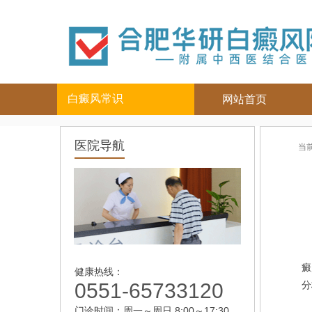
白癜风常识
网站首页
白癜风人群
白癜风部位
医院导航
当
儿童
面部
|
颈部
青少年
四肢
|
男性
头部
女性
背部
老年
癜
健康热线：
0551-65733120
分
门诊时间：周一～周日 8:00～17:30