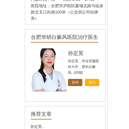
医院地址：合肥市庐阳区蒙城北路与临泉
路交叉口向南100米（公交四公司站牌
旁）
合肥华研白癜风医院治疗医生
孙定英
孙定英，毕业安徽医
科大学，擅长白癜
风...
[详细]
咨询
预约
高汝辉
高汝辉 合肥华研白
推荐文章
癜风研医院主任，在
北...
[详细]
孙定英...