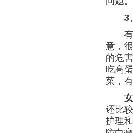
问题
3、
有许
意，
的危
吃高
菜，
女
还比
护理
防白