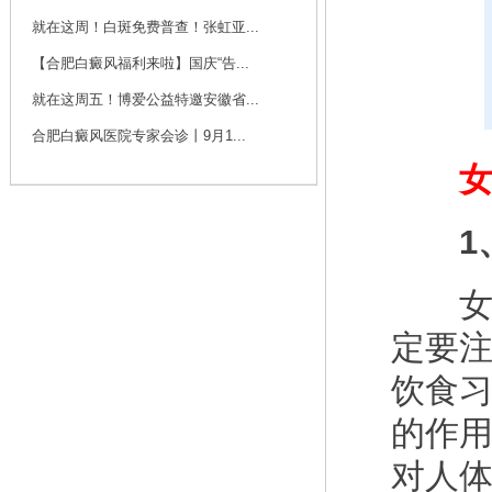
咨询
预约
就在这周！白斑免费普查！张虹亚...
【合肥白癜风福利来啦】国庆“告...
刘斌 主任
就在这周五！博爱公益特邀安徽省...
刘斌，中共党员，毕
业于华中科技大学
合肥白癜风医院专家会诊丨9月1...
同...
[详细]
女性
咨询
预约
1、
女性
定要
饮食
的作
对人