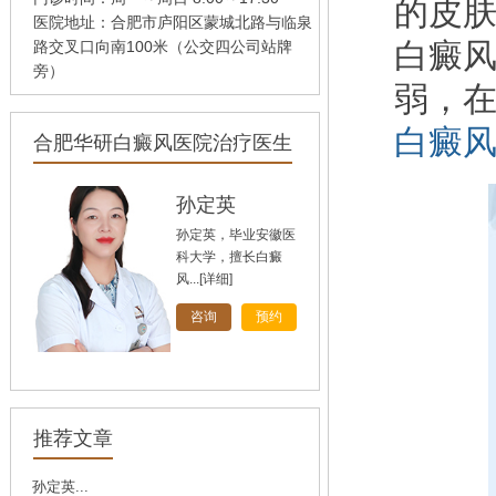
的皮
医院地址：合肥市庐阳区蒙城北路与临泉
白癜
路交叉口向南100米（公交四公司站牌
旁）
弱，
白癜
合肥华研白癜风医院治疗医生
孙定英
孙定英，毕业安徽医
科大学，擅长白癜
风...
[详细]
咨询
预约
高汝辉
高汝辉 合肥华研白
推荐文章
癜风研医院主任，在
北...
[详细]
孙定英...