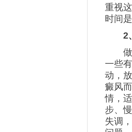
重视
时间
2、
做好
一些
动，
癜风
情，
步、
失调