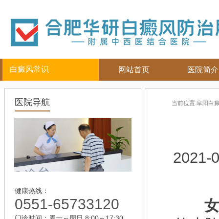
白癜风常识
网站首页
医院简介
白癜风人群
白癜风部位
白癜风常
医院导航
当前位置:
阜阳白
儿童
面部
|
颈部
白癜风病因
青少年
四肢
|
白癜风百科
男性
头部
白癜风治疗
女性
背部
白癜风护理
2021-0
老年
健康热线：
0551-65733120
女
门诊时间：周一～周日 8:00～17:30