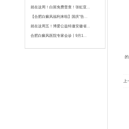
咨询
预约
就在这周！白斑免费普查！张虹亚...
一
【合肥白癜风福利来啦】国庆“告...
刘斌 主任
就在这周五！博爱公益特邀安徽省...
刘斌，中共党员，毕
业于华中科技大学
合肥白癜风医院专家会诊丨9月1...
适
同...
[详细]
咨询
预约
的
上