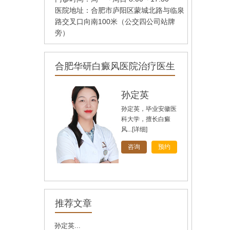
医院地址：合肥市庐阳区蒙城北路与临泉
路交叉口向南100米（公交四公司站牌
旁）
合肥华研白癜风医院治疗医生
孙定英
孙定英，毕业安徽医
科大学，擅长白癜
风...
[详细]
咨询
预约
高汝辉
高汝辉 合肥华研白
推荐文章
癜风研医院主任，在
北...
[详细]
孙定英...