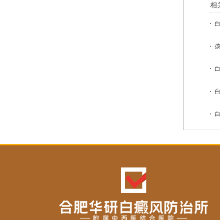
相
白
孩
白
白
白