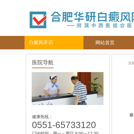
白癜风常识
网站首页
白癜风人群
白癜风部位
医院导航
当
儿童
面部
|
颈部
青少年
四肢
|
男性
头部
女性
背部
老年
癜
健康热线：
0551-65733120
门诊时间：周一～周日 8:00～17:30