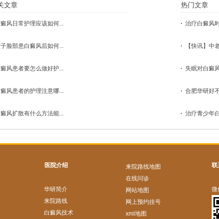
关文章
热门文章
癜风日常护理应该如何...
治疗白癜风时
子脸部患白癜风后如何...
【快讯】中老
癜风患者要怎么做好护...
失眠对白癜风
癜风患者的护理注意哪...
合肥华研好不
癜风扩散有什么方法能...
治疗青少年白
医院介绍
联
来院路线地图
在线问诊
华研简介
微
网站地图
来院路线
网上预约挂号
白癜风技术
xml地图