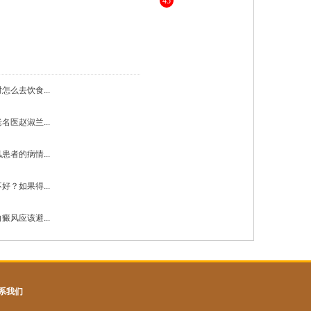
45
，为您进行更详细的解答 》》
怎么去饮食...
名医赵淑兰...
患者的病情...
好？如果得...
癜风应该避...
系我们