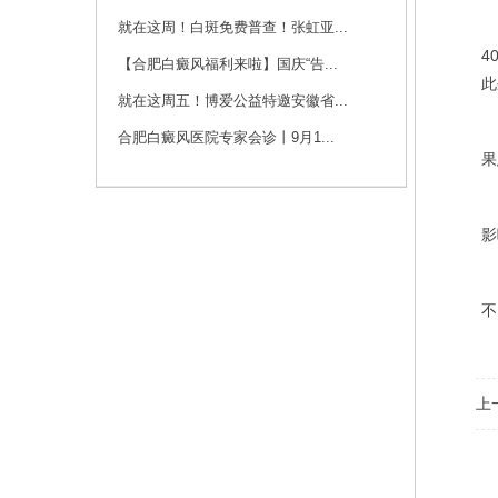
咨询
预约
就在这周！白斑免费普查！张虹亚...
2
4
【合肥白癜风福利来啦】国庆“告...
刘斌 主任
此
就在这周五！博爱公益特邀安徽省...
刘斌，中共党员，毕
3
业于华中科技大学
合肥白癜风医院专家会诊丨9月1...
同...
[详细]
果
咨询
预约
4
影
温
不
上