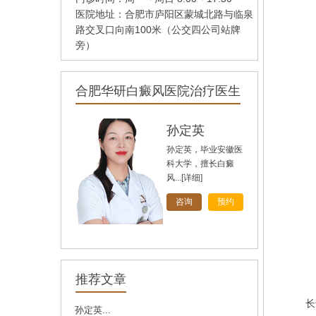
医院地址：合肥市庐阳区蒙城北路与临泉
路交叉口向南100米（公交四公司站牌
旁）
合肥华研白癜风医院治疗医生
孙定英
孙定英，毕业安徽医
科大学，擅长白癜
风...
[详细]
咨询
预约
高汝辉
高汝辉 合肥华研白
推荐文章
癜风研医院主任，在
1
北...
[详细]
长
孙定英...