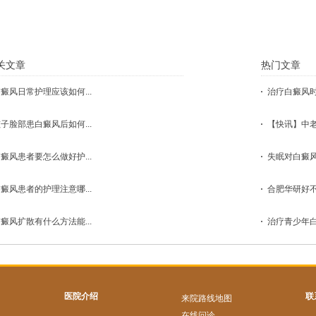
点击这里，医生会根据您的具体状况
关文章
热门文章
癜风日常护理应该如何...
治疗白癜风时
子脸部患白癜风后如何...
【快讯】中老
癜风患者要怎么做好护...
失眠对白癜风
癜风患者的护理注意哪...
合肥华研好不
癜风扩散有什么方法能...
治疗青少年白
医院介绍
联
来院路线地图
在线问诊