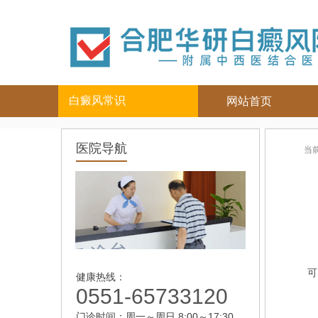
白癜风常识
网站首页
白癜风人群
白癜风部位
医院导航
当
儿童
面部
|
颈部
青少年
四肢
|
男性
头部
女性
背部
老年
可
健康热线：
0551-65733120
门诊时间：周一～周日 8:00～17:30