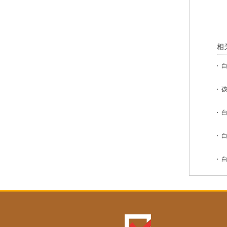
相
白
孩
白
白
白