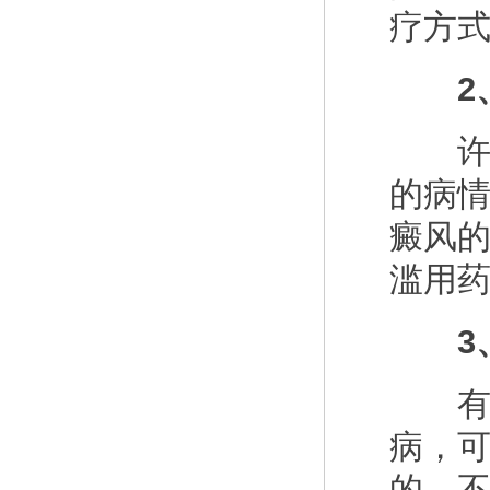
疗方
2、
许多
的病
癜风
滥用
3、
有些
病，
的，