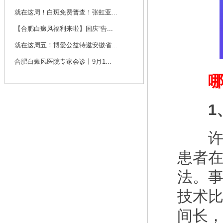
咨询
预约
就在这周！白斑免费普查！张虹亚...
【合肥白癜风福利来啦】国庆“告...
刘斌 主任
就在这周五！博爱公益特邀安徽省...
刘斌，中共党员，毕
业于华中科技大学
合肥白癜风医院专家会诊丨9月1...
同...
[详细]
哪些
咨询
预约
1、
许多
患者
法。
技术
间长