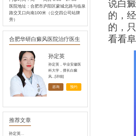
说白
医院地址：合肥市庐阳区蒙城北路与临泉
的，
路交叉口向南100米（公交四公司站牌
旁）
的，
看看
合肥华研白癜风医院治疗医生
孙定英
孙定英，毕业安徽医
科大学，擅长白癜
风...
[详细]
咨询
预约
高汝辉
高汝辉 合肥华研白
推荐文章
癜风研医院主任，在
北...
[详细]
孙定英...