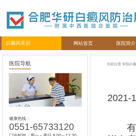
白癜风常识
网站首页
医院简介
白癜风人群
白癜风部位
白癜风常
医院导航
当前位置:
阜阳白
儿童
面部
|
颈部
白癜风病因
青少年
四肢
|
白癜风百科
男性
头部
白癜风治疗
女性
背部
白癜风护理
2021-1
老年
健康热线：
0551-65733120
有不
门诊时间：周一～周日 8:00～17:30