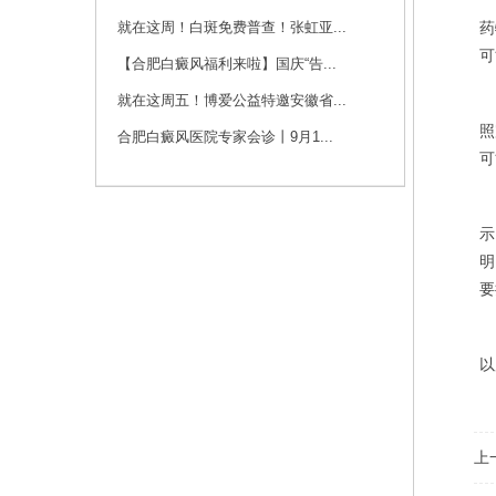
咨询
预约
就在这周！白斑免费普查！张虹亚...
药
可
【合肥白癜风福利来啦】国庆“告...
刘斌 主任
就在这周五！博爱公益特邀安徽省...
刘斌，中共党员，毕
照
业于华中科技大学
合肥白癜风医院专家会诊丨9月1...
同...
[详细]
可
咨询
预约
示
明
要
以
上