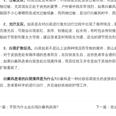
1、过敏反应。
白斑患处会有瘙痒，不排除是患处皮肤过敏所致。而皮
物过敏。尤其现在正处于炎热的夏季，户外紫外线非常强烈，如果白癜风
能因不小心暴晒而造成光过敏现象，而药物过敏，是治疗白癜风时中、西
2、光疗反应。
如若是在对白斑进行激光治疗过程中出现了瘙痒情况，
完激光后，可能会出现发红、发痒、轻微起皮、起水泡，有时也会有轻微
能由于照射剂量太大导致，建议患者及时和医生沟通，适当的调节照光剂
3、白斑扩散征兆。
白斑如若不是以上这两种情况而导致的瘙痒，那么
，对于皮损患处有痛痒感的患者而言，在症状发生后，这些患者常会遇到
，如果白癜风患者白斑患处出现瘙痒感，而其症状又并非是由于其他外部
扩散蔓延了。
白癜风患者的白斑瘙痒是为什么?
白癜风是一种比较容易发生的皮肤疾
后，患者要科学的进行治疗，并且做好疾病的护理工作。
一篇：
手部为什么会出现白癜风疾病?
下一篇：
造