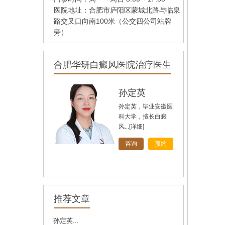
医院地址：合肥市庐阳区蒙城北路与临泉
路交叉口向南100米（公交四公司站牌
旁）
合肥华研白癜风医院治疗医生
孙定英
孙定英，毕业安徽医
科大学，擅长白癜
风...
[详细]
咨询
预约
高汝辉
高汝辉 合肥华研白
推荐文章
癜风研医院主任，在
北...
[详细]
孙定英...