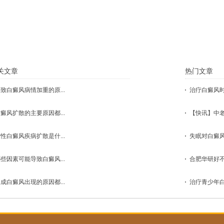
点击这里，医生会根据您的具体状况
关文章
热门文章
致白癜风病情加重的原...
治疗白癜风时
癜风扩散的主要原因都...
【快讯】中老
性白癜风疾病扩散是什...
失眠对白癜风
些因素可能导致白癜风...
合肥华研好不
成白癜风出现的原因都...
治疗青少年白