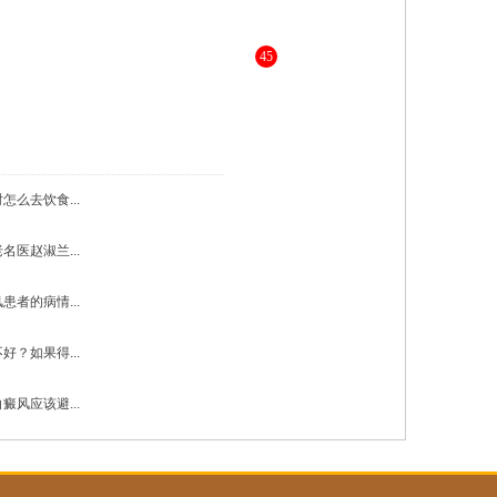
45
，为您进行更详细的解答 》》
怎么去饮食...
名医赵淑兰...
患者的病情...
好？如果得...
癜风应该避...