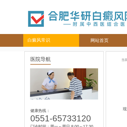
白癜风常识
网站首页
白癜风人群
白癜风部位
医院导航
当
儿童
面部
|
颈部
青少年
四肢
|
男性
头部
女性
背部
老年
现
健康热线：
0551-65733120
门诊时间：周一～周日 8:00～17:30